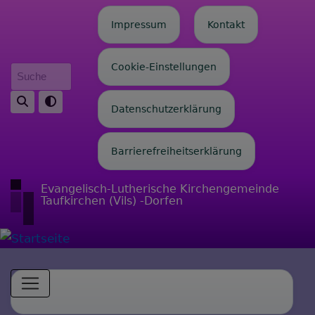
Fußbereichsmenü
Direkt
Impressum
Kontakt
zum
Inhalt
Cookie-Einstellungen
Suche
Datenschutzerklärung
Barrierefreiheitserklärung
Evangelisch-Lutherische Kirchengemeinde
Taufkirchen (Vils) -Dorfen
Hauptnavigation