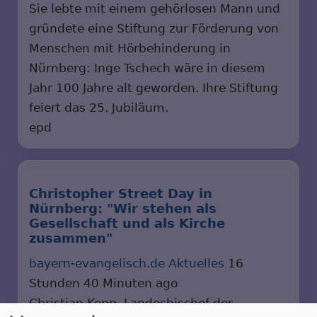
Sie lebte mit einem gehörlosen Mann und
gründete eine Stiftung zur Förderung von
Menschen mit Hörbehinderung in
Nürnberg: Inge Tschech wäre in diesem
Jahr 100 Jahre alt geworden. Ihre Stiftung
feiert das 25. Jubiläum.
epd
Christopher Street Day in
Nürnberg: "Wir stehen als
Gesellschaft und als Kirche
zusammen"
bayern-evangelisch.de Aktuelles
16
Stunden 40 Minuten ago
Christian Kopp, Landesbischof der